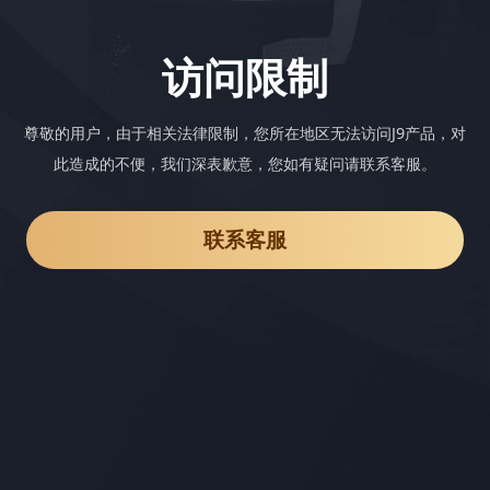
访问限制
尊敬的用户，由于相关法律限制，您所在地区无法访问J9产品，对
此造成的不便，我们深表歉意，您如有疑问请联系客服。
联系客服