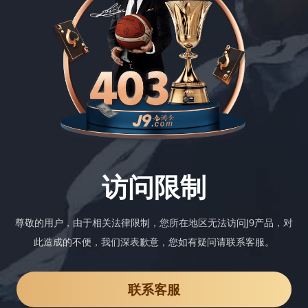
访问限制
尊敬的用户，由于相关法律限制，您所在地区无法访问J9产品，对
此造成的不便，我们深表歉意，您如有疑问请联系客服。
联系客服